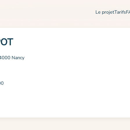
Le projet
Tarifs
F
POT
54000 Nancy
00