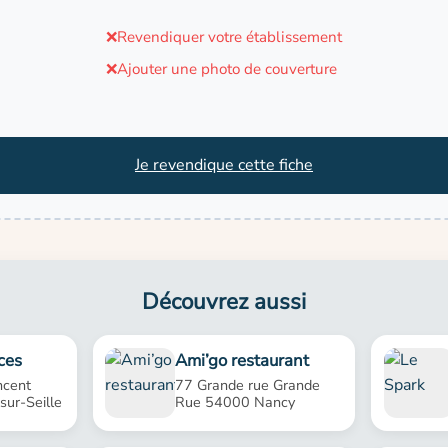
❌
Revendiquer votre établissement
❌
Ajouter une photo de couverture
Je revendique cette fiche
Découvrez aussi
ces
Ami’go restaurant
ncent
77 Grande rue Grande
ur-Seille
Rue 54000 Nancy