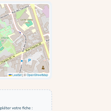
Leaflet
|
©
OpenStreetMap
léter votre fiche :