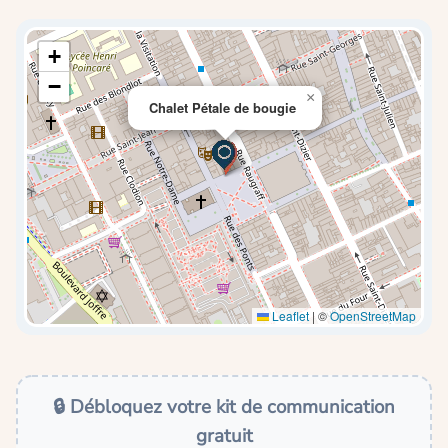
+
−
×
Chalet Pétale de bougie
Leaflet
|
©
OpenStreetMap
🔒 Débloquez votre kit de communication
gratuit