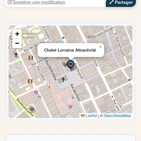
Suggérer une modification
🔗‍️ Partager
+
−
×
Chalet Lorraine Attractivité
Leaflet
|
©
OpenStreetMap