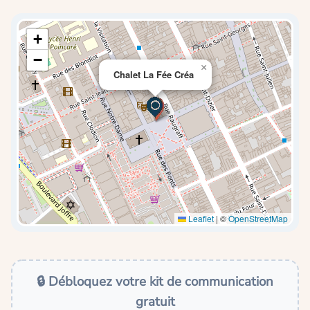
+
−
×
Chalet La Fée Créa
Leaflet
|
©
OpenStreetMap
🔒 Débloquez votre kit de communication
gratuit