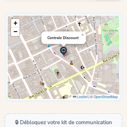
+
−
×
Centrale Discount
Leaflet
|
©
OpenStreetMap
🔒 Débloquez votre kit de communication