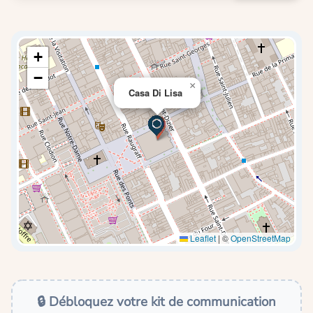
+
−
×
Casa Di Lisa
Leaflet
|
©
OpenStreetMap
🔒 Débloquez votre kit de communication