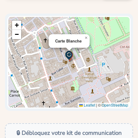
+
−
×
Carte Blanche
Leaflet
|
©
OpenStreetMap
🔒 Débloquez votre kit de communication