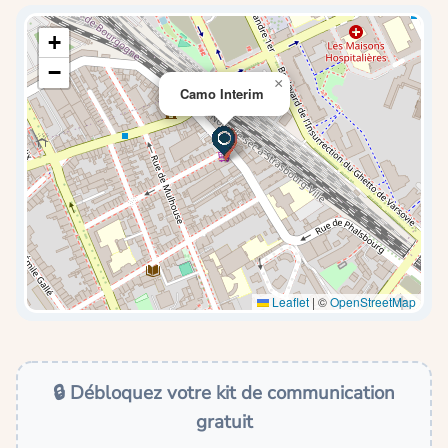
+
−
×
Camo Interim
Leaflet
|
©
OpenStreetMap
🔒 Débloquez votre kit de communication
gratuit