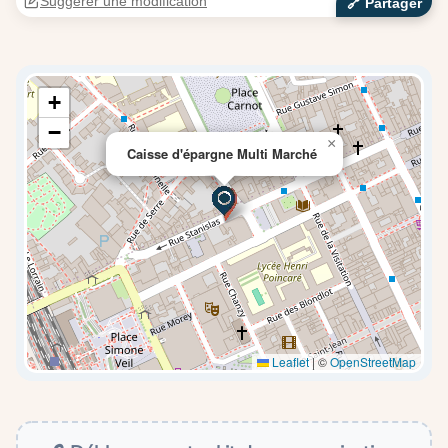
Suggérer une modification
🔗‍️ Partager
+
−
×
Caisse d'épargne Multi Marché
Leaflet
|
©
OpenStreetMap