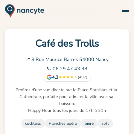
Café des Trolls
📍 8 Rue Maurice Barres 54000 Nancy
📞 06 29 47 43 38
4.3
★
★
★
★
★
(402)
Profitez d'une vue directe sur la Place Stanislas et la 
Cathédrale, parfaite pour admirer la ville avec sa 
boisson.

Happy Hour tous les jours de 17h à 21h
cocktails
Planches apéro
bière
soft