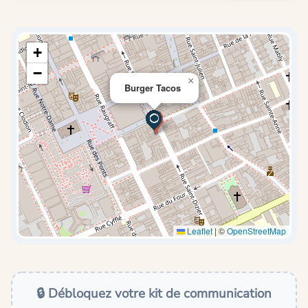
+
−
×
Burger Tacos
Leaflet
|
©
OpenStreetMap
🔒 Débloquez votre kit de communication