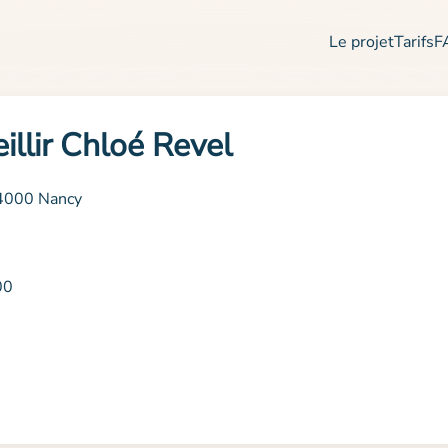
Le projet
Tarifs
F
illir Chloé Revel
54000 Nancy
00