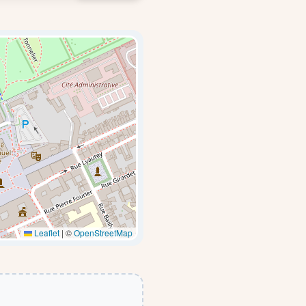
Leaflet
|
©
OpenStreetMap