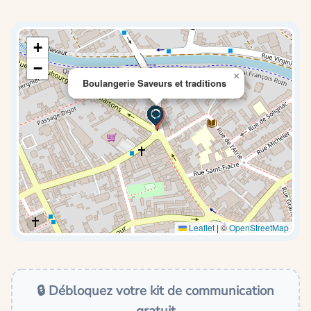
+
−
×
Boulangerie Saveurs et traditions
Leaflet
|
©
OpenStreetMap
🔒 Débloquez votre kit de communication