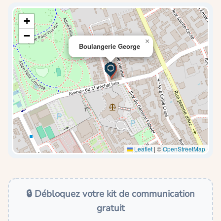
+
−
×
Boulangerie George
Leaflet
|
©
OpenStreetMap
🔒 Débloquez votre kit de communication
gratuit