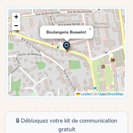
+
−
×
Boulangerie Busselot
Leaflet
|
©
OpenStreetMap
🔒 Débloquez votre kit de communication
gratuit