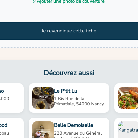
✅
Ajouter une photo de couverture
Je revendique cette fiche
Découvrez aussi
no
Le P'tit Lu
4000
1 Bis Rue de la
Primatiale, 54000 Nancy
ood
Belle Demoiselle
obau
228 Avenue du Général