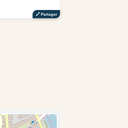
🔗‍️ Partager