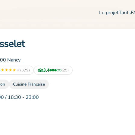
Le projet
Tarifs
F
sselet
000 Nancy
3
★
★
★
★
★
3.4
(379)
(25)
son
Cuisine Française
00 / 18:30 - 23:00