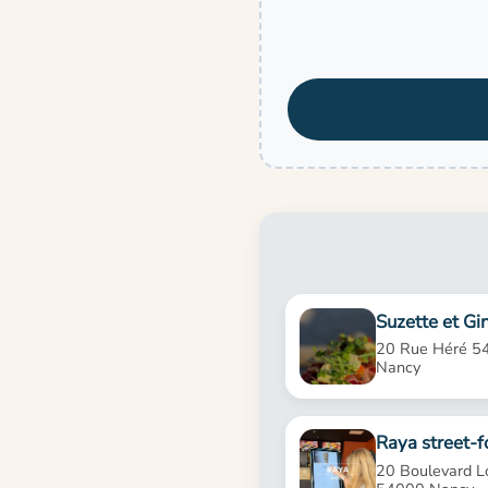
Suzette et Gi
20 Rue Héré 5
Nancy
Raya street-f
20 Boulevard L