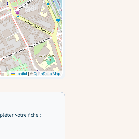
Leaflet
|
©
OpenStreetMap
léter votre fiche :