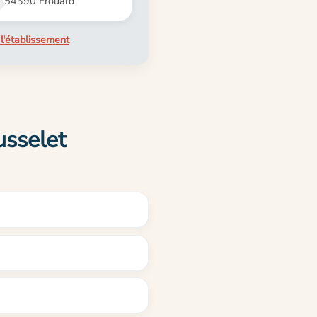
54390 Frouard
l'établissement
usselet