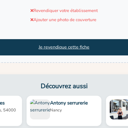
❌
Revendiquer votre établissement
❌
Ajouter une photo de couverture
Je revendique cette fiche
Découvrez aussi
es
Antony serrurerie
s, 54000
Nancy