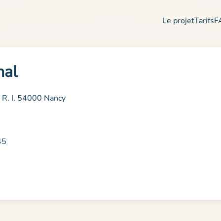
Le projet
Tarifs
F
nal
 R. I. 54000 Nancy
45