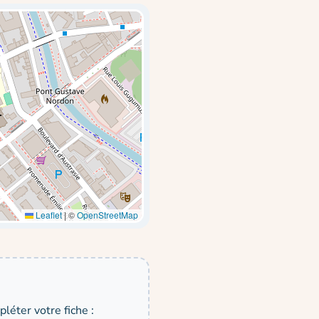
Leaflet
|
©
OpenStreetMap
léter votre fiche :