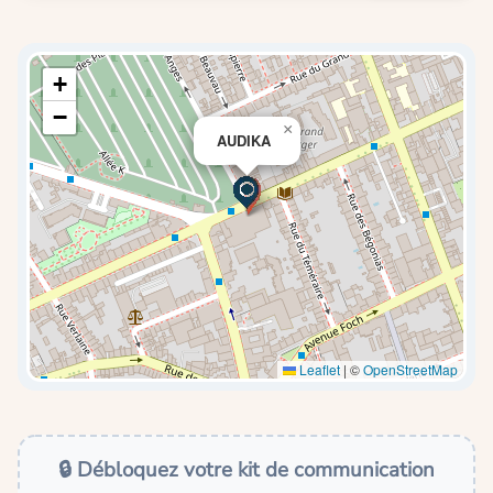
+
−
×
AUDIKA
Leaflet
|
©
OpenStreetMap
🔒 Débloquez votre kit de communication