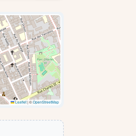
Leaflet
|
©
OpenStreetMap