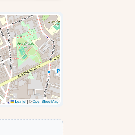
Leaflet
|
©
OpenStreetMap