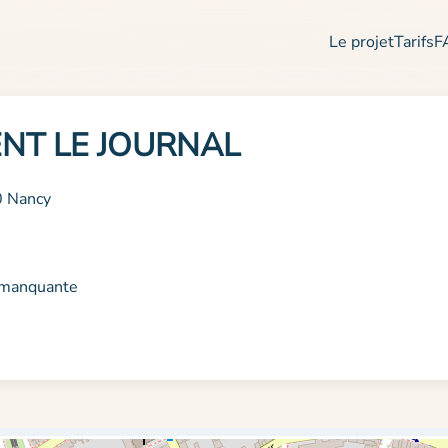
Le projet
Tarifs
F
NT LE JOURNAL
0 Nancy
n manquante