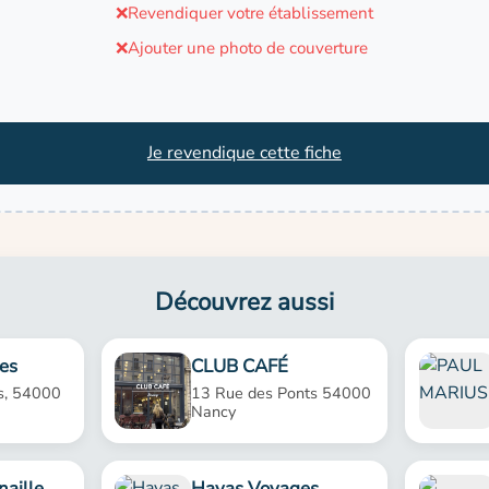
❌
Revendiquer votre établissement
❌
Ajouter une photo de couverture
Je revendique cette fiche
Découvrez aussi
es
CLUB CAFÉ
s, 54000
13 Rue des Ponts 54000
Nancy
naille
Havas Voyages