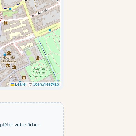
Leaflet
|
©
OpenStreetMap
léter votre fiche :