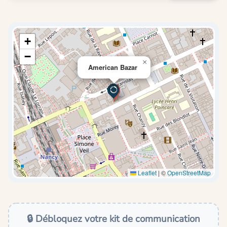
+
−
×
American Bazar
Leaflet
|
©
OpenStreetMap
🔒 Débloquez votre kit de communication