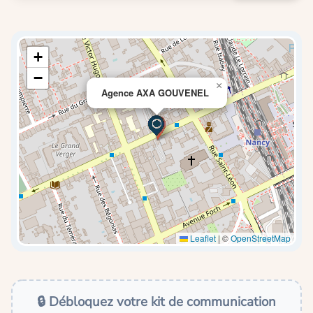
+
−
×
Agence AXA GOUVENEL
Leaflet
|
©
OpenStreetMap
🔒 Débloquez votre kit de communication