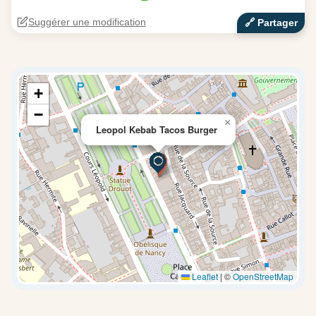
Suggérer une modification
🔗‍️ Partager
+
−
×
Leopol Kebab Tacos Burger
Leaflet
|
©
OpenStreetMap