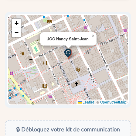
+
−
×
UGC Nancy Saint-Jean
Leaflet
|
©
OpenStreetMap
🔒 Débloquez votre kit de communication