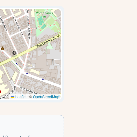
Leaflet
|
©
OpenStreetMap