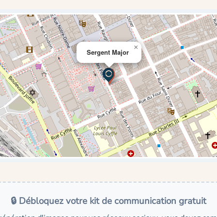
×
Sergent Major
🔒 Débloquez votre kit de communication gratuit