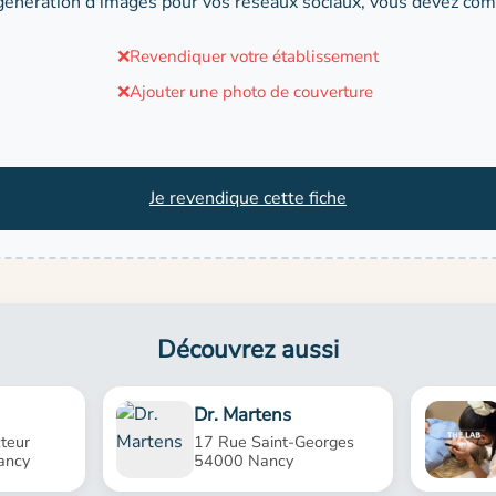
génération d'images pour vos réseaux sociaux, vous devez comp
❌
Revendiquer votre établissement
❌
Ajouter une photo de couverture
Je revendique cette fiche
Découvrez aussi
Dr. Martens
teur
17 Rue Saint-Georges
ancy
54000 Nancy