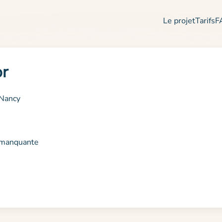
Le projet
Tarifs
F
or
 Nancy
n manquante