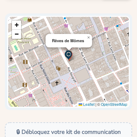
+
−
×
Rêves de Mômes
Leaflet
|
©
OpenStreetMap
🔒 Débloquez votre kit de communication