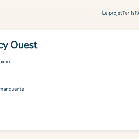
Le projet
Tarifs
F
cy Ouest
Laxou
n manquante