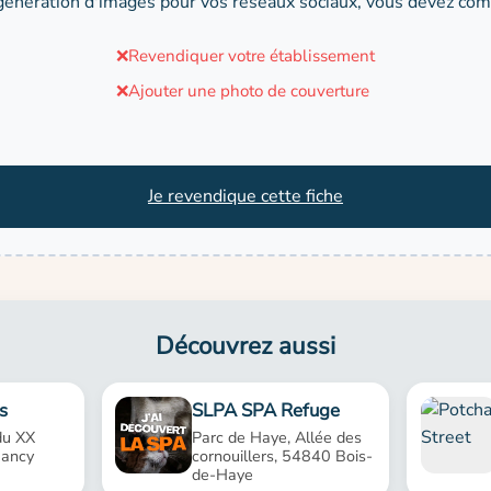
génération d'images pour vos réseaux sociaux, vous devez comp
❌
Revendiquer votre établissement
❌
Ajouter une photo de couverture
Je revendique cette fiche
Découvrez aussi
s
SLPA SPA Refuge
du XX
Parc de Haye, Allée des
Nancy
cornouillers, 54840 Bois-
de-Haye