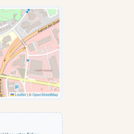
Leaflet
|
©
OpenStreetMap