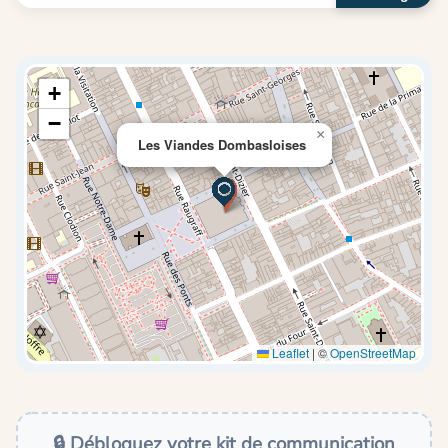
+
−
×
Les Viandes Dombasloises
Leaflet
|
©
OpenStreetMap
🔒 Débloquez votre kit de communication