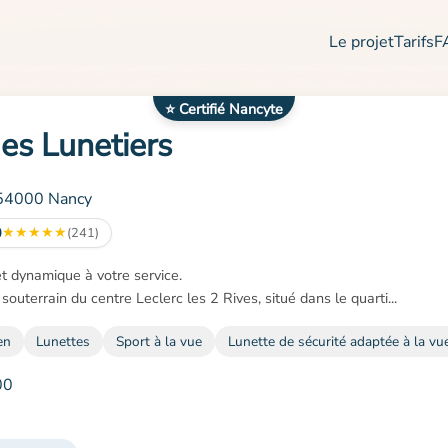
Le projet
Tarifs
F
⭐ Certifié Nancyte
des Lunetiers
 54000 Nancy
0
★
★
★
★
★
(241)
t dynamique à votre service.

outerrain du centre Leclerc les 2 Rives, situé dans le quarti...
en
Lunettes
Sport à la vue
Lunette de sécurité adaptée à la vu
00