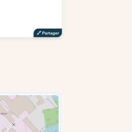
🔗‍️ Partager