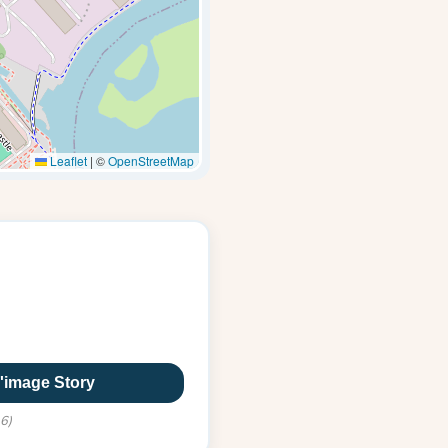
Leaflet
|
©
OpenStreetMap
l'image Story
16)