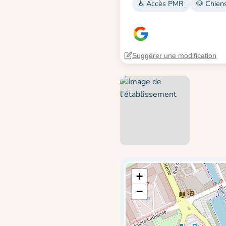
♿ Accès PMR
🐶 Chien
Suggérer une modification
+
−