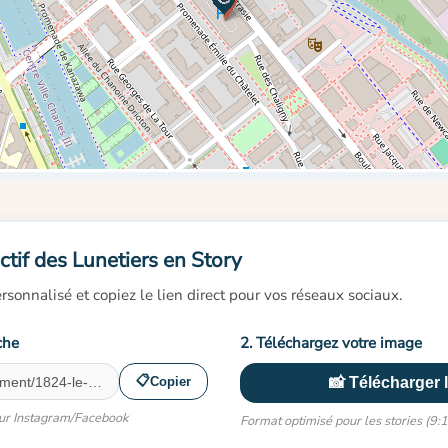
ctif des Lunetiers en Story
rsonnalisé et copiez le lien direct pour vos réseaux sociaux.
che
2. Téléchargez votre image
📋
Copier
📸 Télécharger 
 sur Instagram/Facebook
Format optimisé pour les stories (9: