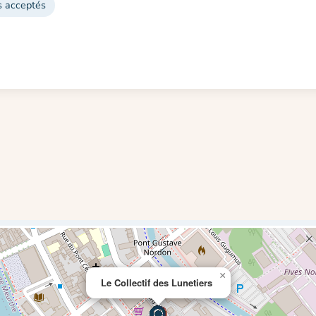
s acceptés
×
Le Collectif des Lunetiers