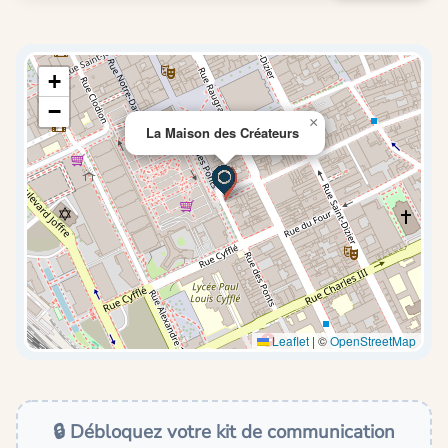
+
−
×
La Maison des Créateurs
Leaflet
|
©
OpenStreetMap
🔒 Débloquez votre kit de communication