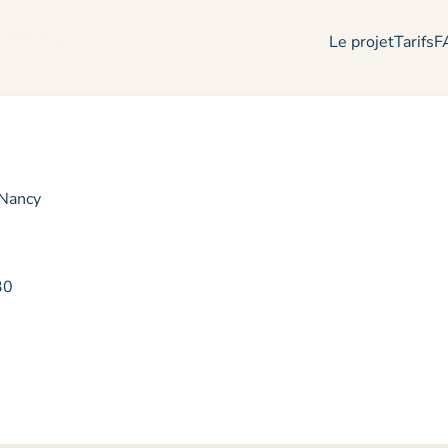
Le projet
Tarifs
F
 Nancy
30