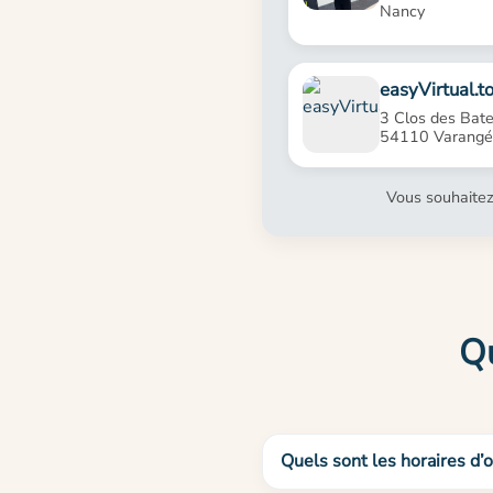
Nancy
easyVirtual.t
3 Clos des Bate
54110 Varangév
Vous souhaitez
Qu
Quels sont les horaires d’