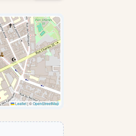
Leaflet
|
©
OpenStreetMap