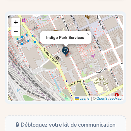
+
−
×
Indigo Park Services
Leaflet
|
©
OpenStreetMap
🔒 Débloquez votre kit de communication