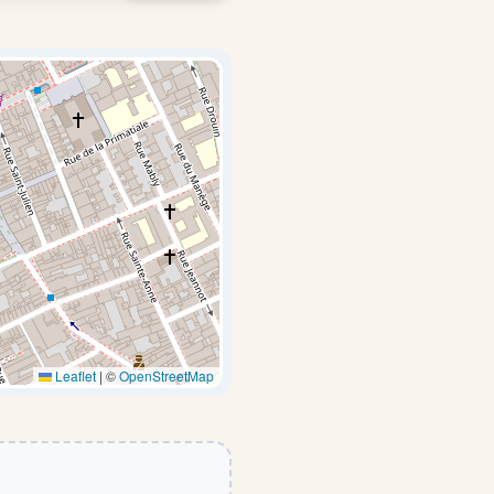
Leaflet
|
©
OpenStreetMap