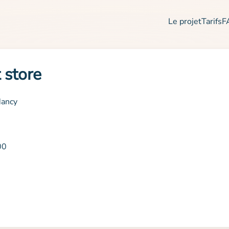
Le projet
Tarifs
F
 store
Nancy
00