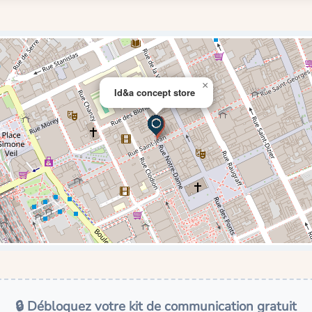
×
Id&a concept store
🔒 Débloquez votre kit de communication gratuit