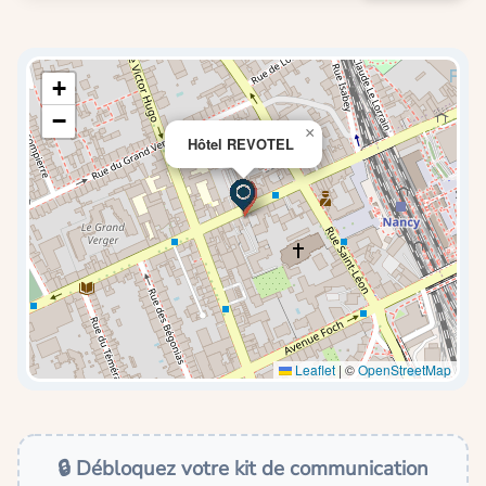
+
−
×
Hôtel REVOTEL
Leaflet
|
©
OpenStreetMap
🔒 Débloquez votre kit de communication