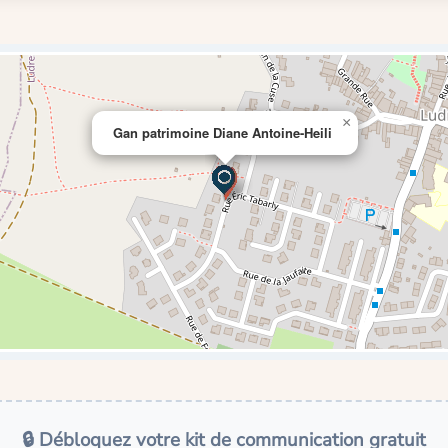
×
Gan patrimoine Diane Antoine-Heili
🔒 Débloquez votre kit de communication gratuit