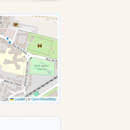
Leaflet
|
©
OpenStreetMap