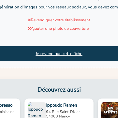
génération d'images pour vos réseaux sociaux, vous devez comp
❌
Revendiquer votre établissement
❌
Ajouter une photo de couverture
Je revendique cette fiche
Découvrez aussi
presso
Ippoudo Ramen
inicains
94 Rue Saint-Dizier
54000 Nancy