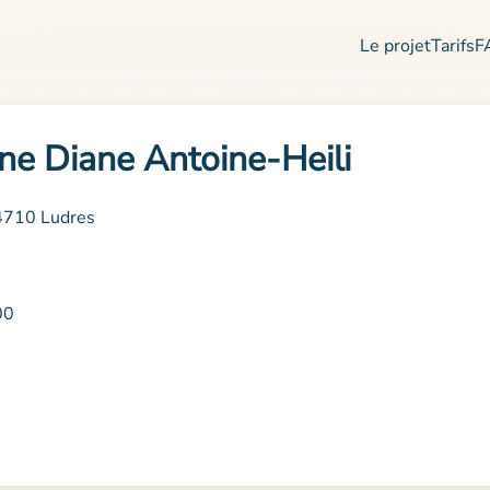
Le projet
Tarifs
F
ne Diane Antoine-Heili
54710 Ludres
00