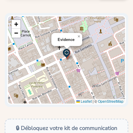
+
−
×
Evidence
Leaflet
|
©
OpenStreetMap
🔒 Débloquez votre kit de communication