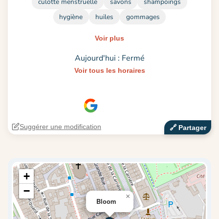
culotte menstruelle
savons
shampoings
hygiène
huiles
gommages
Voir plus
Aujourd'hui : Fermé
Voir tous les horaires
Suggérer une modification
🔗‍️ Partager
+
−
×
Bloom