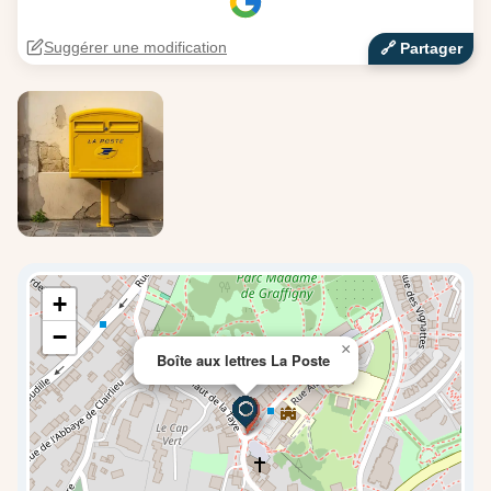
Suggérer une modification
🔗‍️ Partager
+
−
×
Boîte aux lettres La Poste