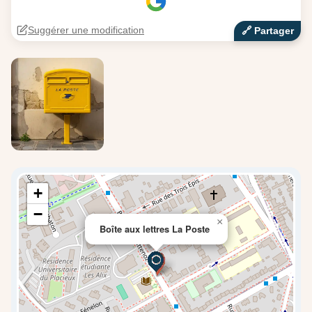
Suggérer une modification
🔗‍️ Partager
+
−
×
Boîte aux lettres La Poste