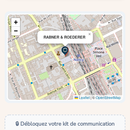
+
−
×
RABNER & ROEDERER
Leaflet
|
©
OpenStreetMap
🔒 Débloquez votre kit de communication