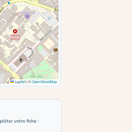
Leaflet
|
©
OpenStreetMap
léter votre fiche :