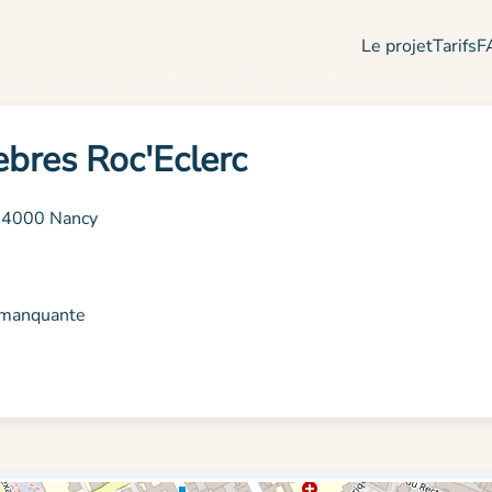
Le projet
Tarifs
F
bres Roc'Eclerc
 54000 Nancy
n manquante