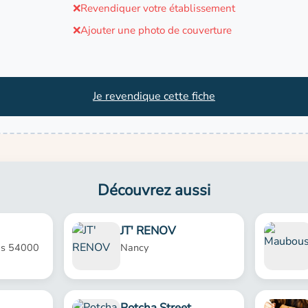
❌
Revendiquer votre établissement
❌
Ajouter une photo de couverture
Je revendique cette fiche
Découvrez aussi
JT' RENOV
as 54000
Nancy
Potcha Street