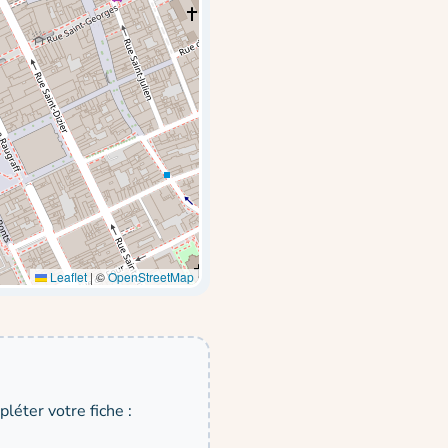
Leaflet
|
©
OpenStreetMap
léter votre fiche :