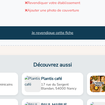
❌
Revendiquer votre établissement
❌
Ajouter une photo de couverture
Je revendique cette fiche
Découvrez aussi
Plantis café
inicains
17 rue du Sergent
Blandan, 54000 Nancy
PAUL MARIUS