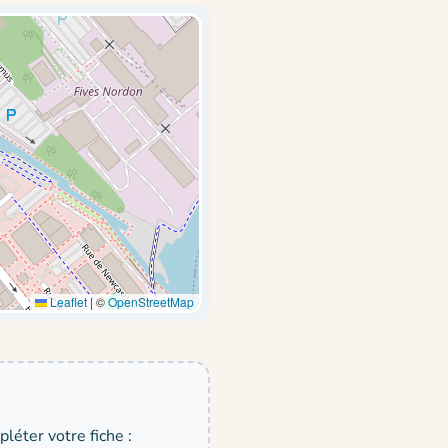
Leaflet
|
©
OpenStreetMap
léter votre fiche :