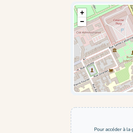
+
−
Pour accéder à la 