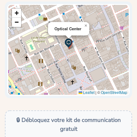
+
−
×
Optical Center
Leaflet
|
©
OpenStreetMap
🔒 Débloquez votre kit de communication
gratuit