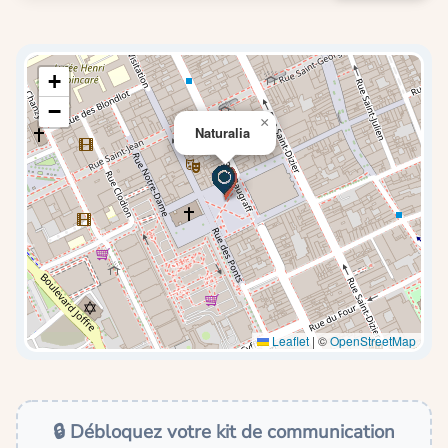
+
−
×
Naturalia
Leaflet
|
©
OpenStreetMap
🔒 Débloquez votre kit de communication