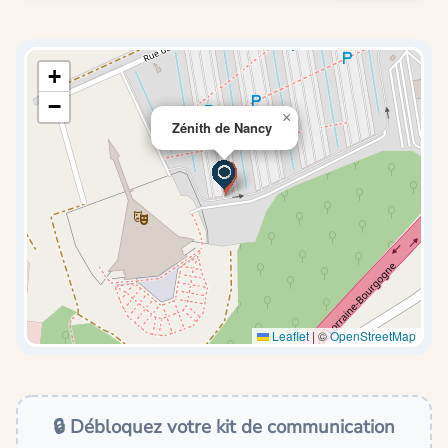
+
−
×
Zénith de Nancy
Leaflet
|
©
OpenStreetMap
🔒 Débloquez votre kit de communication