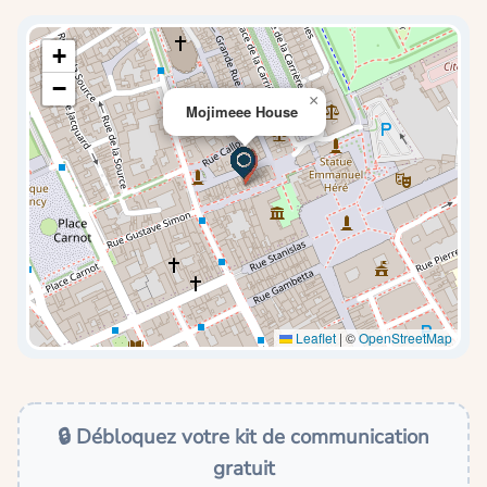
+
−
×
Mojimeee House
Leaflet
|
©
OpenStreetMap
🔒 Débloquez votre kit de communication
gratuit