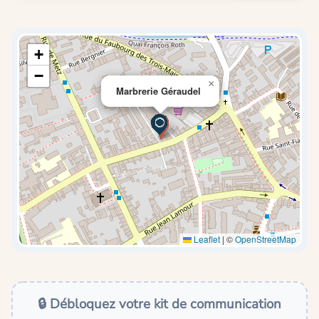
+
−
×
Marbrerie Géraudel
Leaflet
|
©
OpenStreetMap
🔒 Débloquez votre kit de communication