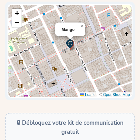
+
−
×
Mango
Leaflet
|
©
OpenStreetMap
🔒 Débloquez votre kit de communication
gratuit